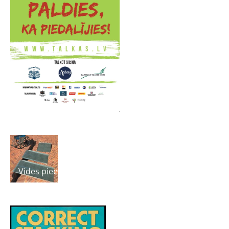
Pasākumi
Vides pieejamības uzlabošana