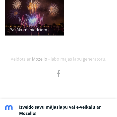
Pasākumi biedriem
Veidots ar
Mozello
- labo mājas lapu ģeneratoru.
Izveido savu mājaslapu vai e-veikalu ar
Mozello!