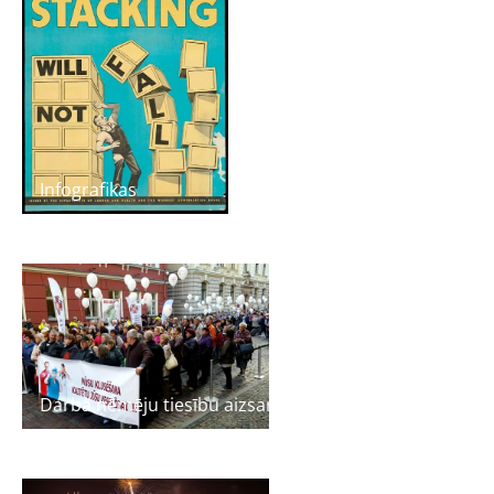
Infografikas
Darba ņēmēju tiesību aizsardzība